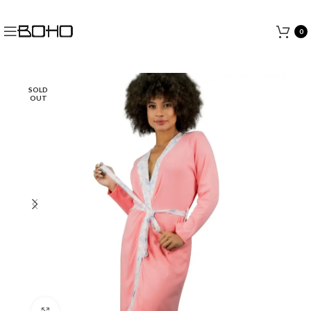
0
SOLD
OUT