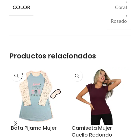
,
COLOR
Coral
,
Rosado
Productos relacionados
SOLD
OUT
Bata Pijama Mujer
Camiseta Mujer
Ca
Cuello Redondo
Cue