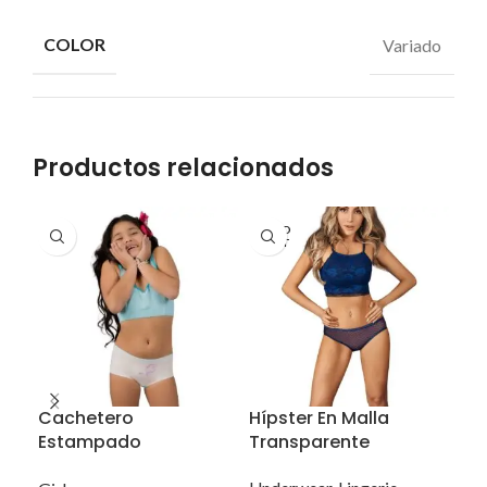
COLOR
Variado
Productos relacionados
SOLD
OUT
Cachetero
Hípster En Malla
Pa
Estampado
Transparente
Un
Combinado Pack 3