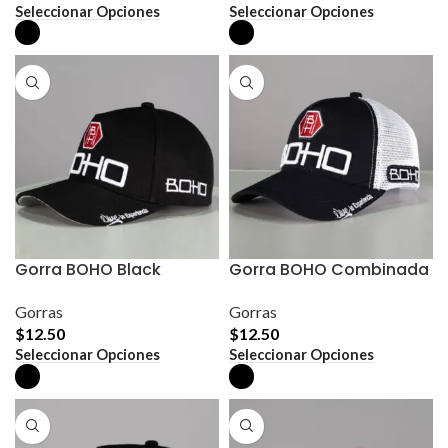
Este
Este
Seleccionar Opciones
Seleccionar Opciones
producto
producto
tiene
tiene
múltiples
múltiples
variantes.
variantes.
Las
Las
opciones
opciones
se
se
pueden
pueden
elegir
elegir
en
en
la
la
página
página
de
de
producto
producto
Gorra BOHO Black
Gorra BOHO Combinada
Gorras
Gorras
$
12.50
$
12.50
Este
Este
Seleccionar Opciones
Seleccionar Opciones
producto
producto
tiene
tiene
múltiples
múltiples
variantes.
variantes.
Las
Las
opciones
opciones