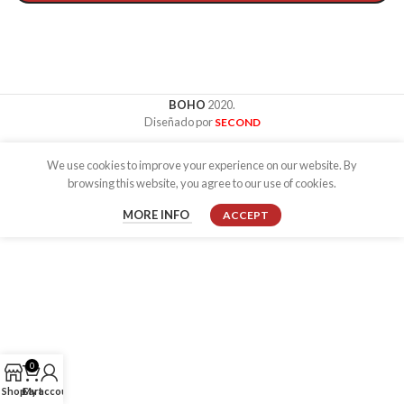
BOHO
2020.
Diseñado por
SECOND
We use cookies to improve your experience on our website. By
browsing this website, you agree to our use of cookies.
MORE
MORE INFO
ACCEPT
INFO
0
Shop
Cart
My account