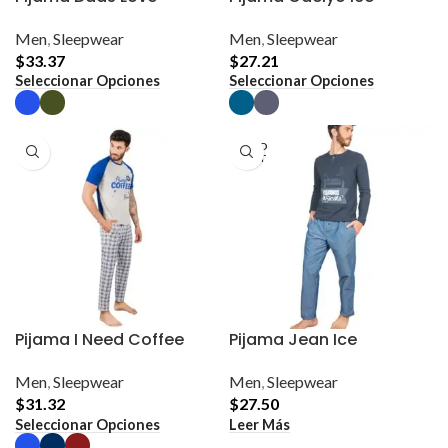
Men
,
Sleepwear
Men
,
Sleepwear
$
33.37
$
27.21
Este
Este
Seleccionar Opciones
Seleccionar Opciones
producto
producto
tiene
tiene
múltiples
múltiples
variantes.
variantes.
SOLD
Las
Las
OUT
opciones
opciones
se
se
pueden
pueden
elegir
elegir
en
en
la
la
página
página
de
de
producto
producto
Pijama I Need Coffee
Pijama Jean Ice
Men
,
Sleepwear
Men
,
Sleepwear
$
31.32
$
27.50
Este
Seleccionar Opciones
Leer Más
producto