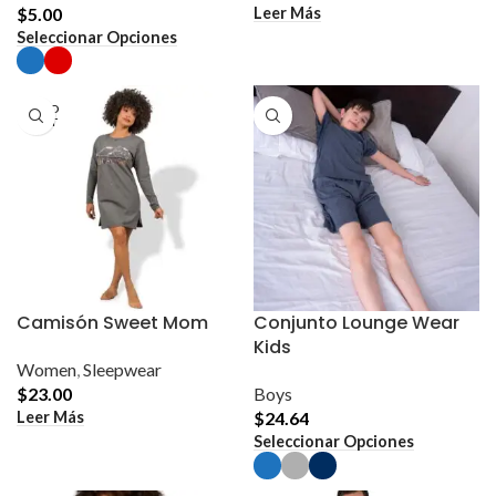
Leer Más
$
5.00
Este
Seleccionar Opciones
producto
tiene
múltiples
variantes.
SOLD
Las
OUT
opciones
se
pueden
elegir
en
la
página
de
producto
Camisón Sweet Mom
Conjunto Lounge Wear
Kids
Women
,
Sleepwear
$
23.00
Boys
Leer Más
$
24.64
Este
Seleccionar Opciones
producto
tiene
múltiples