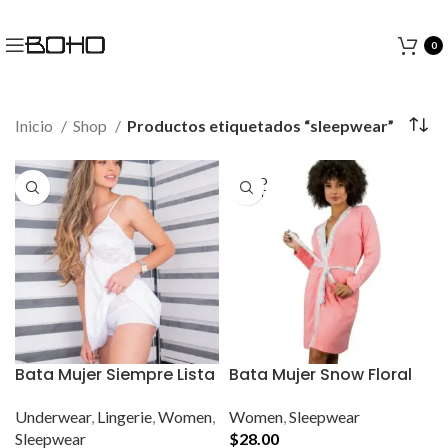
0
Inicio
Shop
Productos etiquetados “sleepwear”
SOLD
OUT
Bata Mujer Siempre Lista
Bata Mujer Snow Floral
Underwear
,
Lingerie
,
Women
,
Women
,
Sleepwear
Sleepwear
$
28.00