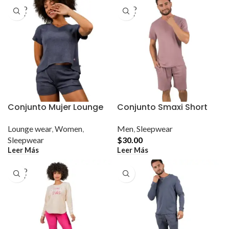
variantes.
SOLD
SOLD
Las
OUT
OUT
opciones
se
pueden
elegir
en
la
página
de
producto
Conjunto Mujer Lounge
Conjunto Smaxi Short
Lounge wear
,
Women
,
Men
,
Sleepwear
Sleepwear
$
30.00
Leer Más
Leer Más
SOLD
OUT