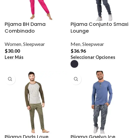
Pijama BH Dama
Pijama Conjunto Smaxi
Combinado
Lounge
Women
,
Sleepwear
Men
,
Sleepwear
$
30.00
$
36.96
Este
Leer Más
Seleccionar Opciones
producto
tiene
múltiples
variantes.
Las
opciones
se
pueden
elegir
en
la
página
de
producto
Pijama Dads Love
Pijama Gaelyo Ice