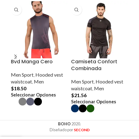
Bvd Manga Cero
Camiseta Confort
Ca
Combinada
Co
Men Sport
,
Hooded vest
waistcoat
,
Men
Men Sport
,
Hooded vest
Men
$
18.50
waistcoat
,
Men
We
Este
Seleccionar Opciones
$
21.56
$
2
producto
Este
Seleccionar Opciones
Sel
tiene
producto
múltiples
tiene
variantes.
múltiples
Las
variantes.
opciones
BOHO
2020.
Las
se
Diseñado por
SECOND
opciones
pueden
se
elegir