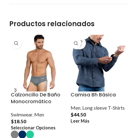
Productos relacionados
SOLD
SO
OUT
O
Calzoncillo De Baño
Camisa Bh Básica
Ca
Monocromático
Ra
Men
,
Long sleeve T-Shirts
Swimwear
,
Men
$
44.50
Me
Leer Más
Lee
$
18.50
Este
Seleccionar Opciones
producto
tiene