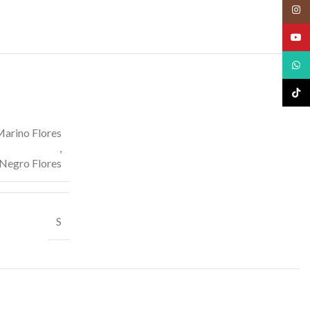
Insta
YouT
What
TikTo
arino Flores
,
Negro Flores
S