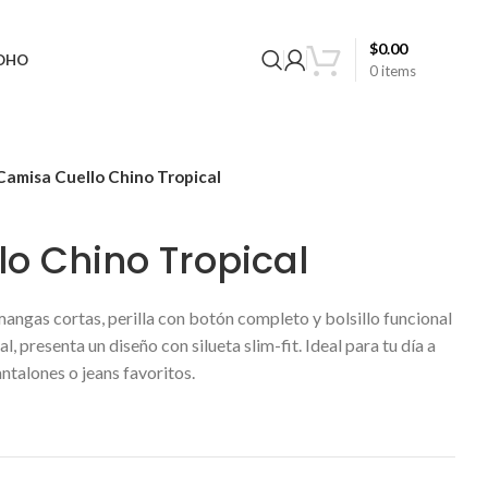
$
0.00
BOHO
0
items
Camisa Cuello Chino Tropical
o Chino Tropical
angas cortas, perilla con botón completo y bolsillo funcional
l, presenta un diseño con silueta slim-fit. Ideal para tu día a
antalones o jeans favoritos.