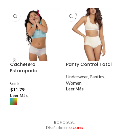
SOLD
OUT
Cachetero
Panty Control Total
Pa
Estampado
Ra
Combinado Pack 3
Underwear
,
Panties
,
Unidades
Women
Un
Girls
Leer Más
Wo
$
11.79
$
1
Leer Más
Sel
BOHO
2020.
Diseñado por
SECOND