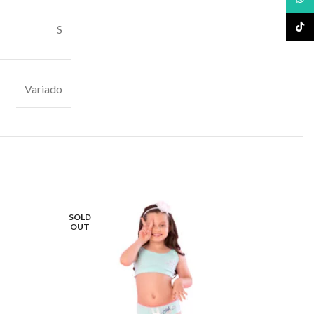
TikTo
S
Variado
SOLD
OUT