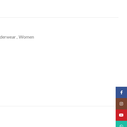
derwear
,
Women
Face
Insta
YouT
What