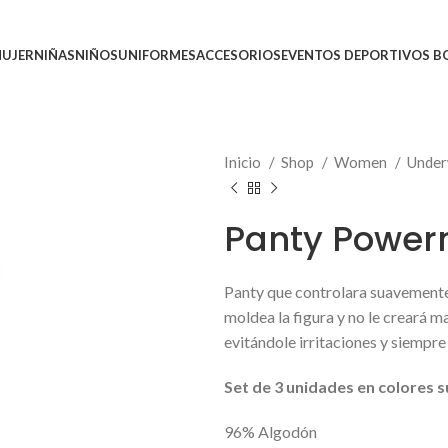
UJER
NIÑAS
NIÑOS
UNIFORMES
ACCESORIOS
EVENTOS DEPORTIVOS 
Inicio
Shop
Women
Unde
Panty Powern
Panty que controlara suavemente 
moldea la figura y no le creará ma
evitándole irritaciones y siempr
Set de 3 unidades en colores s
96% Algodón