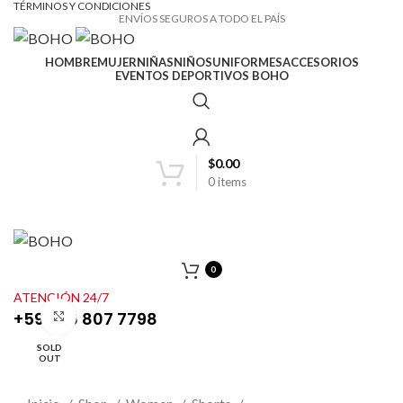
TÉRMINOS Y CONDICIONES
ENVÍOS SEGUROS A TODO EL PAÍS
HOMBRE
MUJER
NIÑAS
NIÑOS
UNIFORMES
ACCESORIOS
EVENTOS DEPORTIVOS BOHO
$
0.00
0
items
0
ATENCIÓN 24/7
+593 96 807 7798
Click to enlarge
SOLD
OUT