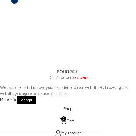
múltiples
tiene
variantes.
múltiples
Ca
Las
variantes.
opciones
Cue
Las
se
opciones
pueden
se
elegir
Wo
pueden
en
elegir
$
1
la
en
Sel
página
la
de
página
producto
de
producto
BOHO
2020.
Diseñado por
SECOND
We use cookies to improve your experience on our website. By browsing this
website, you agree to our use of cookies.
More
More info
Accept
info
Shop
0
Cart
My account