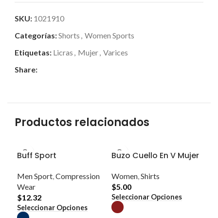
SKU:
1021910
Categorías:
Shorts
,
Women Sports
Etiquetas:
Licras
,
Mujer
,
Varices
Share:
Productos relacionados
Buff Sport
Buzo Cuello En V Mujer
Men Sport
,
Compression
Women
,
Shirts
Wear
$
5.00
Este
Seleccionar Opciones
$
12.32
producto
Este
Seleccionar Opciones
tiene
producto