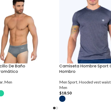
cillo De Baño
Camiseta Hombre Sport 
romático
Hombro
ar
,
Men
Men Sport
,
Hooded vest waist
Men
Este
nar Opciones
$
18.50
producto
Este
Seleccionar Opciones
tiene
producto
múltiples
tiene
variantes.
múltiples