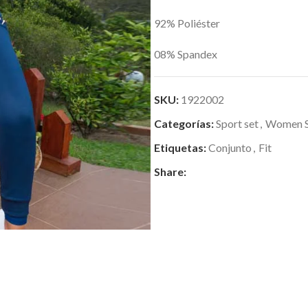
92% Poliéster
08% Spandex
SKU:
1922002
Categorías:
Sport set
,
Women S
Etiquetas:
Conjunto
,
Fit
Share: