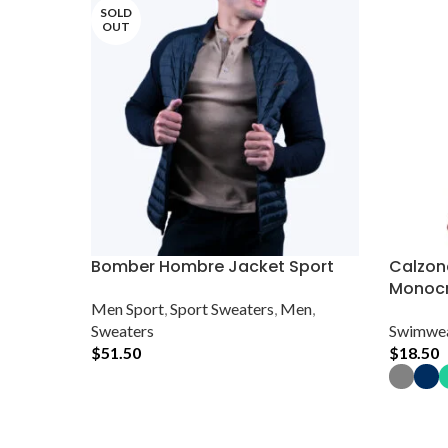
SOLD
OUT
Bomber Hombre Jacket Sport
Calzon
Monoc
Men Sport
,
Sport Sweaters
,
Men
,
Sweaters
Swimwe
$
51.50
$
18.50
Leer Más
Seleccio