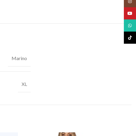
Insta
YouT
What
TikTo
Marino
XL