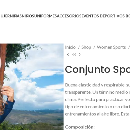
UJER
NIÑAS
NIÑOS
UNIFORMES
ACCESORIOS
EVENTOS DEPORTIVOS 
Inicio
Shop
Women Sports
Conjunto Spo
Buena elasticidad y respirable, s
transparente. Un término medio ni
clima. Perfecto para practicar yog
tipo de entrenamiento o uso diari
entrenamientos al aire libre. Est
Composición
: