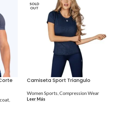
SOLD
OUT
Corte
Camiseta Sport Triangulo
Hombre 
Pierna 
Women Sports
,
Compression Wear
Leer Más
coat
,
Men
,
Un
$
10.27
Seleccio