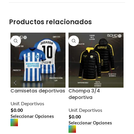
Productos relacionados
Camisetas deportivas
Chompa 3/4
Po
deportiva
Unif. Deportivos
Uni
$
0.00
Unif. Deportivos
$
0
Este
Seleccionar Opciones
Sel
$
0.00
producto
Este
Seleccionar Opciones
tiene
producto
múltiples
tiene