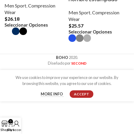
Men Sport
,
Compression
Manga
Wear
Men Sport
,
Compression
$
26.18
Wear
Este
Seleccionar Opciones
$
25.57
producto
Este
Seleccionar Opciones
tiene
producto
múltiples
tiene
variantes.
múltiples
Las
variantes.
opciones
Las
se
BOHO
2020.
opciones
pueden
Diseñado por
SECOND
se
elegir
pueden
en
elegir
la
We use cookies to improve your experience on our website. By
en
página
la
browsing this website, you agree to our use of cookies.
de
página
producto
de
MORE
MORE INFO
ACCEPT
producto
INFO
0
Shop
Cart
My account