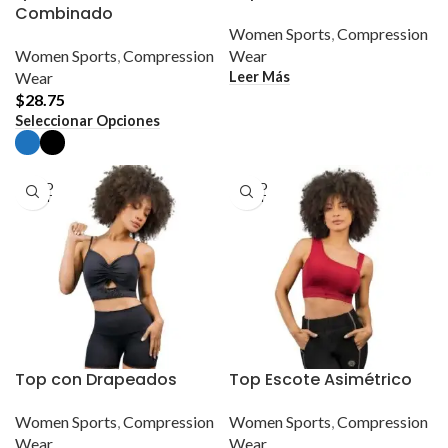
Combinado
Women Sports
,
Compression
Women Sports
,
Compression
Wear
Leer Más
Wear
$
28.75
Este
Seleccionar Opciones
producto
tiene
múltiples
variantes.
SOLD
SOLD
Las
OUT
OUT
opciones
se
pueden
elegir
en
la
página
de
producto
Top con Drapeados
Top Escote Asimétrico
Women Sports
,
Compression
Women Sports
,
Compression
Wear
Wear