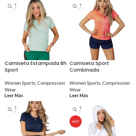
SOLD
SOLD
OUT
OUT
Camiseta Estampada Bh
Camiseta Sport
Sport
Combinada
Women Sports
,
Compression
Women Sports
,
Compression
Wear
Wear
Leer Más
Leer Más
SOLD
SOLD
OUT
OUT
HOT