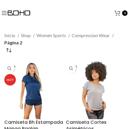
0
Inicio
Shop
Women Sports
Compression Wear
Página 2
SOLD
SOLD
OUT
OUT
HOT
Camiseta Bh Estampada
Camiseta Cortes
Manga Raglan
Asimétricos